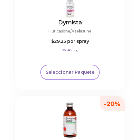
Dymista
Fluticasone/Azelastine
$29.25
por spray
50/140mcg
Seleccionar Paquete
-20%