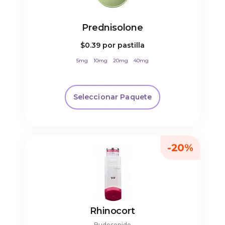
Prednisolone
$0.39
por pastilla
5mg
10mg
20mg
40mg
Seleccionar Paquete
-20%
Rhinocort
Budesonide