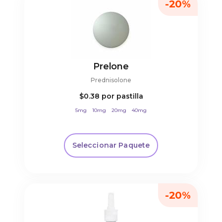
-20%
Prelone
Prednisolone
$0.38
por pastilla
5mg
10mg
20mg
40mg
Seleccionar Paquete
-20%