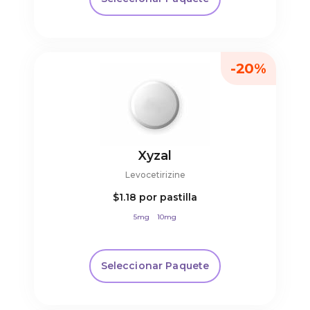
-20%
Xyzal
Levocetirizine
$1.18
por pastilla
5mg
10mg
Seleccionar Paquete