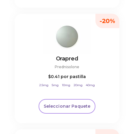
-20%
Orapred
Prednisolone
$0.41
por pastilla
2.5mg
5mg
10mg
20mg
40mg
Seleccionar Paquete