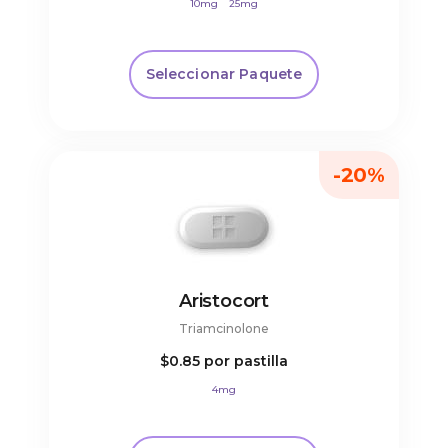
10mg
25mg
Seleccionar Paquete
-20%
Aristocort
Triamcinolone
$0.85
por pastilla
4mg