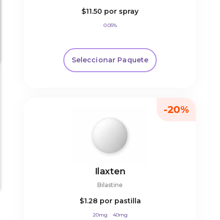
$11.50
por spray
0.05%
Seleccionar Paquete
-20%
Ilaxten
Bilastine
$1.28
por pastilla
20mg
40mg